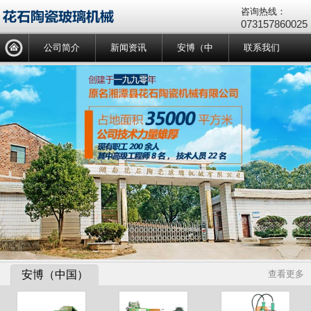
咨询热线：
073157860025
公司简介
新闻资讯
安博（中
联系我们
国）
安博（中国）
查看更多