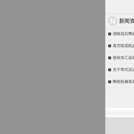
N
新闻
湖南花石陶瓷
真空练泥机
瓷砖加工设备
关于带式压滤
陶瓷机械装备