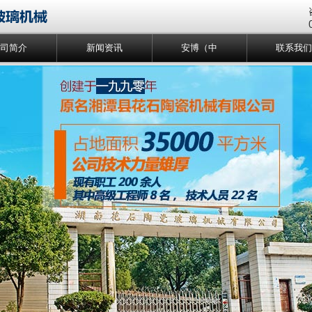
公司简介
新闻资讯
安博（中
联系我
国）