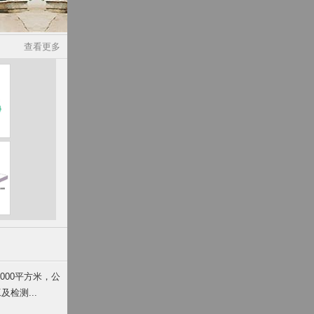
查看更多
000平方米，公
检测...