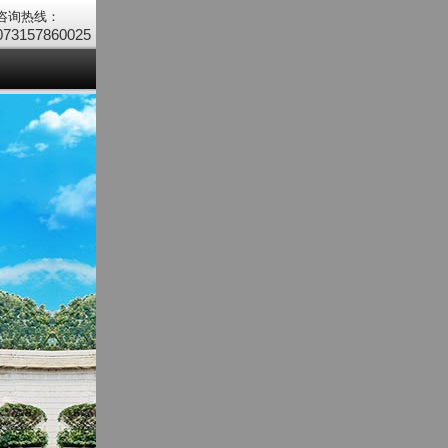
咨询热线：
073157860025
们